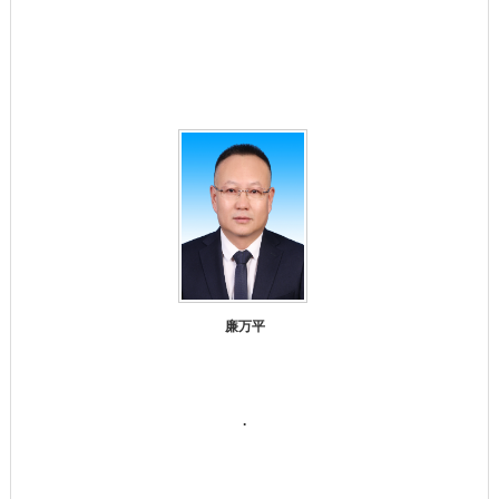
廉万平
.