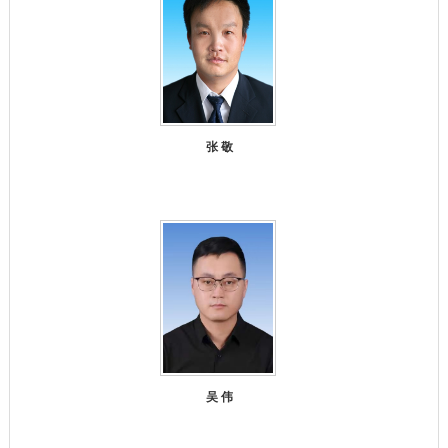
张 敬
吴 伟