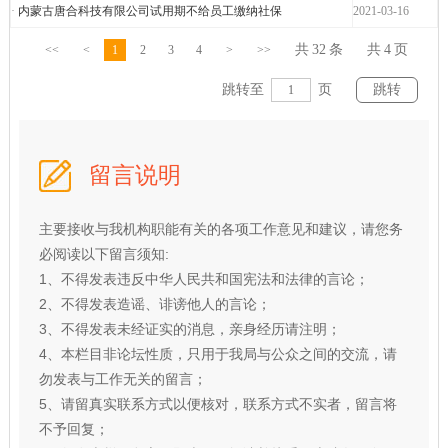
·
内蒙古唐合科技有限公司试用期不给员工缴纳社保
2021-03-16
共
32
条
共
4
页
<<
<
1
2
3
4
>
>>
跳转至
页
留言说明
主要接收与我机构职能有关的各项工作意见和建议，请您务
必阅读以下留言须知:
1、不得发表违反中华人民共和国宪法和法律的言论；
2、不得发表造谣、诽谤他人的言论；
3、不得发表未经证实的消息，亲身经历请注明；
4、本栏目非论坛性质，只用于我局与公众之间的交流，请
勿发表与工作无关的留言；
5、请留真实联系方式以便核对，联系方式不实者，留言将
不予回复；