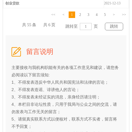
·
创业贷款
2021-12-13
<<
<
1
2
3
4
5
>
>>
共
55
条
共
6
页
跳转至
页
留言说明
主要接收与我机构职能有关的各项工作意见和建议，请您务
必阅读以下留言须知:
1、不得发表违反中华人民共和国宪法和法律的言论；
2、不得发表造谣、诽谤他人的言论；
3、不得发表未经证实的消息，亲身经历请注明；
4、本栏目非论坛性质，只用于我局与公众之间的交流，请
勿发表与工作无关的留言；
5、请留真实联系方式以便核对，联系方式不实者，留言将
不予回复；