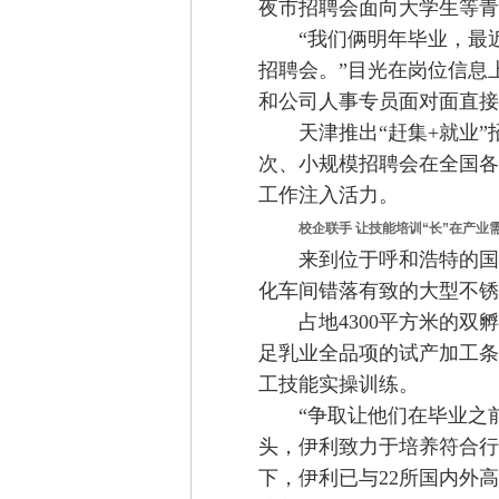
夜市招聘会面向大学生等青
“我们俩明年毕业，最近
招聘会。”目光在岗位信息
和公司人事专员面对面直接
天津推出“赶集+就业”
次、小规模招聘会在全国各
工作注入活力。
校企联手 让技能培训“长”在产业
来到位于呼和浩特的国家
化车间错落有致的大型不锈
占地4300平方米的双孵
足乳业全品项的试产加工条
工技能实操训练。
“争取让他们在毕业之前
头，伊利致力于培养符合
下，伊利已与22所国内外