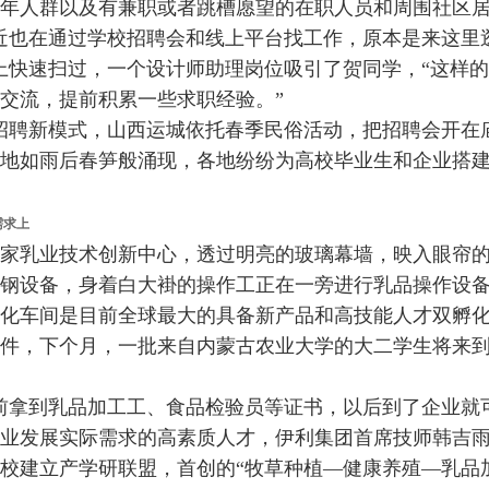
年人群以及有兼职或者跳槽愿望的在职人员和周围社区
也在通过学校招聘会和线上平台找工作，原本是来这里
上快速扫过，一个设计师助理岗位吸引了贺同学，“这样
交流，提前积累一些求职经验。”
招聘新模式，山西运城依托春季民俗活动，把招聘会开在
地如雨后春笋般涌现，各地纷纷为高校毕业生和企业搭
需求上
乳业技术创新中心，透过明亮的玻璃幕墙，映入眼帘的
钢设备，身着白大褂的操作工正在一旁进行乳品操作设
化车间是目前全球最大的具备新产品和高技能人才双孵
件，下个月，一批来自内蒙古农业大学的大二学生将来
拿到乳品加工工、食品检验员等证书，以后到了企业就可
行业发展实际需求的高素质人才，伊利集团首席技师韩吉
高校建立产学研联盟，首创的“牧草种植—健康养殖—乳品