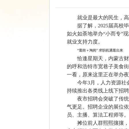
就业是最大的民生，高校
据了解，2025届高校毕
如火如荼地举办“小而专”
就业支持力度。
“逛街＋淘岗” 求职机遇逛出来
恰逢星期天，内蒙古财经
的呼和浩特市宽巷子美食街
一看，原来这里正在举办夜
今年3月，人力资源社会保
持续推出各类线上线下招聘
夜市招聘会突破了传统招
气更足。招聘企业的展位依
员、主播、算法工程师等。
摊位前人群熙熙攘攘，前