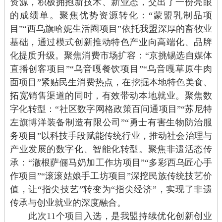
资源，积极拥抱新技术、新业态，交出了一份亮眼
的成绩单
。
聚焦优势资源转化
：
“蒙盟乳制品项
目”“西乌旗哈妮生活圈项目”依托我盟深厚的畜牧业
基础，通过模式创新推动特色产业向高端化、品牌
化提质升级。聚焦消费市场扩容
：
“京挑锡选自媒体
直播创客项目”“乌音嘎餐饮项目”“乌音嘎草原牛肉
面项目”紧贴民生消费热点，在挖掘本地特色美食、
拓宽销售渠道的同时，有效带动本地就业。聚焦数
字化转型
：
“社区数字网格政策百问通项目”“苏尼特
左旗博洋装备制造有限公司”“勇士有害生物防治服
务项目”以科技手段赋能传统行业，推动社会治理与
产业发展的数字化、智能化转型。聚焦非遗活态传
承
：
“澈根萨俪马奶加工作坊项目”“多彩西乌匠心手
作项目”“滚滚姑娘手工坊项目”深挖民族传统技艺价
值，让“指尖技艺”转变为“指尖经济”，实现了非遗
传承与创业就业的深度融合。
此次11个项目入选，是我盟持续优化创新创业