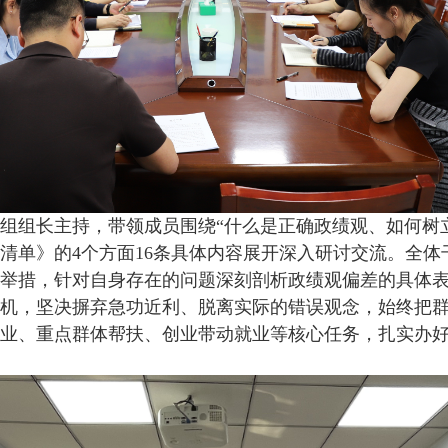
组组长
主持
，带领成员围绕“什么是正确政绩观、如何树
清单》的
4个方面16条具体内容
展开深入
研讨
交流。全体
举措，
针对自身存在的问题
深刻剖析政绩观偏差的具体
机，坚决摒弃急功近利、脱离实际的错误观念，始终把
业、重点群体帮扶、创业带动就业等核心任务，扎实办