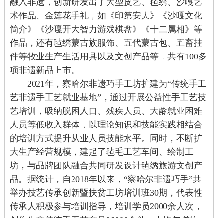
融入非遗，创新研发出了大型皮艺、毡绣、沙嘎艺
术作品、金莲花手礼，如《印第安人》《沙嘎文化
简介》《沙嘎开大智力游戏棋盘》《十二属相》等
作品
，还有毡绣蒙古族服饰、五代蒙古包、五畜挂
件等牧业生产生活用具以及文创产品等，共有100多
项非遗新品上市。
2021年
，
察哈尔非遗巧手工坊扩建为“传统手工
艺非遗手工艺就业基地”，通过开展公益性手工艺技
艺培训，吸纳脱困人口、残疾人员、大龄就业困难
人员等低收入群体，以理论知识和技能实践相结合
的培训方式提升从业人员技能水平。
同时，不断
扩
大生产经营规模，建起了毡毛工艺车间、绘制工
坊，与品牌团队融合共同研发设计毡绣旅游文创产
品。据统计，自2018年以来，“察哈尔非遗巧手”共
举办技艺传承创新暨扶贫工坊培训班30期，代表性
传承人积极参与培训指导，培训学员2000余人次，