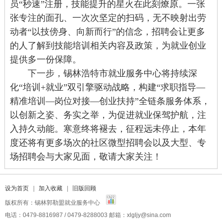
员“秒速”注册，技能提升的星火在此刻燎原。一张
张专注的面孔、一次次坚定的扫码，无不映射出劳
动者“以技傍身、向新而行”的信念，招聘会让更多
的人了解到技能培训相关内容及政策，为就业创业
提供多一份保障。
下一步，
锡林浩特市就业服务
中心将持续深
化“培训+就业”双引擎驱动战略，构建“求职指导—
精准培训—岗位对接—创业扶持”全链条服务体系，
以创新之姿、务实之举，为促进就业保驾护航，注
入持久动能。寒意终将褪去，征程远未停止
，
本年
度还将有更多场次的社区微型招聘会以及大型、专
场招聘会与大家见面
，
敬请
大家
关注！
设为首页
|
加入收藏
|
旧版回顾
版权所有：锡林郭勒盟就业服务中心
电话：0479-8816987 / 0479-8288003 邮箱：xlgljy@sina.com