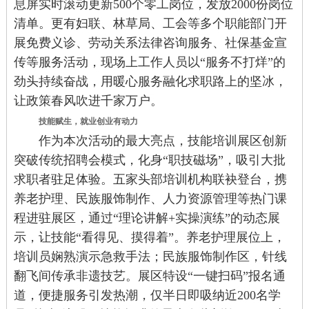
息屏实时滚动更新500个零工岗位，发放2000份岗位
清单。更有妇联、林草局、工会等多个职能部门开
展免费义诊、劳动关系法律咨询服务、社保基金宣
传等服务活动，现场上工作人员以“服务不打烊”的
劲头持续奋战，用暖心服务融化求职路上的坚冰，
让政策春风吹进千家万户。
技能赋生，就业创业有动力
作为本次活动的最大亮点，技能培训展区创新
突破传统招聘会模式，化身“职技磁场”，吸引大批
求职者驻足体验。五家头部培训机构联袂登台，携
养老护理、民族服饰制作、人力资源管理等热门课
程进驻展区，通过“理论讲解+实操演练”的动态展
示，让技能“看得见、摸得着”。养老护理展位上，
培训员娴熟演示急救手法；民族服饰制作区，针线
翻飞间传承非遗技艺。展区特设“一键扫码”报名通
道，便捷服务引发热潮，仅半日即吸纳近200名学