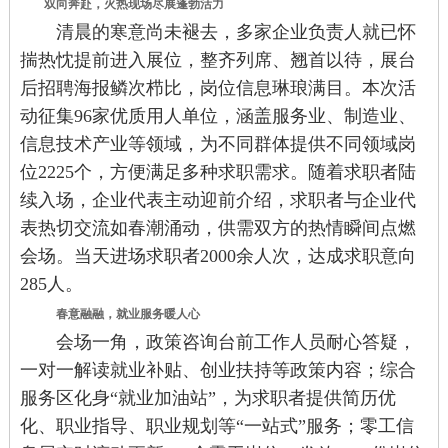
双向奔赴，火热现场尽展蓬勃活力
清晨的寒意尚未褪去，多家企业负责人
就
已怀
揣热忱提前进入展位，整齐列席、翘首以待
，
展台
后招聘海报鳞次栉比，岗位信息琳琅满目。本次活
动
征集
96家优质
用人单位
，涵盖服务业、制造业、
信息技术产业等领域，为不同群体提供不同领域岗
位2225个，
方便
满足多种求职需求。随着求职者陆
续入场，企业代表主动迎前介绍，求职者与企业代
表热切交流如春潮涌动，供需双方的热情瞬间点燃
会场。当天
进场
求职者2000余人次，达成求职意向
285人。
春意融融，就业服务暖人心
会场一角，政策咨询台前工作人员耐心答疑，
一对一解读就业补贴、创业扶持等政策内容；综合
服务区化身“就业加油站”，为求职者提供简历优
化、职业指导、职业规划等“一站式”服务；零工信