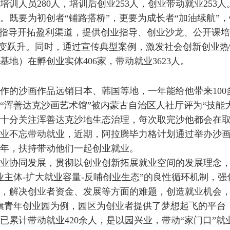
培训人员280人，培训后创业253人
，
创业带动就业253人
。既要为初创者“铺路搭桥”，更要为成长者“加油续航”，
指导开拓盈利渠道，
提供
创业指导
、
创业沙龙、公开课培
质变跃升。
同时，
通过宣传典型案例，激发社会
创新
创业热
基地）在孵创业实体406家，带动就业3623人
。
作的沙画作品
远销
日本、韩国等地，一年能给他带来10
的“浑善达克沙画艺术馆”被
内蒙古
自治区人社厅评为“技能
十分关注浑善达克
沙地
生态治理，每次取完沙他都会在
创业不忘带动就业，近期，阿拉腾毕力格
计划
通过举办沙
年，扶持带动他们一起创业就业。
业协同发展，贯彻以创业创新拓展就业空间的发展理念
业主体
-
扩大就业容量
-
反哺创业生态
”
的良性循环机制
，
强
，解决
创业者
资金、
发展
等方面的
难题，创造就业机会，
旗青年创业园
为例
，
园区
为创业者提供了梦想起飞的平台
已累计带动就业420余人，
是
以园兴业，带动“
家门口
”就