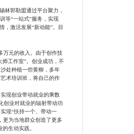
。
锡林郭勒盟
通过
平台聚力，
训
等
“
一站式
”
服务
，
实现
情
，
激活发展
“
新动能
”。
目
0多万元的收入。由于创作技
大师工作室”。创业成功，不
取沙处种植一些黄柳，多年
画艺术培训班，将自己的作
，实现创业带动就业的乘数
化创业对就业的辐射带动功
实现“扶持一个、带动一
，更为当地群众创造了更多
业的
生动
实践。