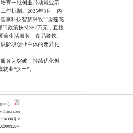
，
培育一批创业带动就业示
效工作机制
。
2025年3月，内
牧智享科技智慧兴牧”“金莲花
部门政策扶持357万元，直接
覆盖生活服务、食品餐饮、
发展阶段创业主体的差异化
新服务为突破，
持续优化创
灌就业
“
沃土
”
。
服务中心
y@sina.com
004390号-2
02000310号