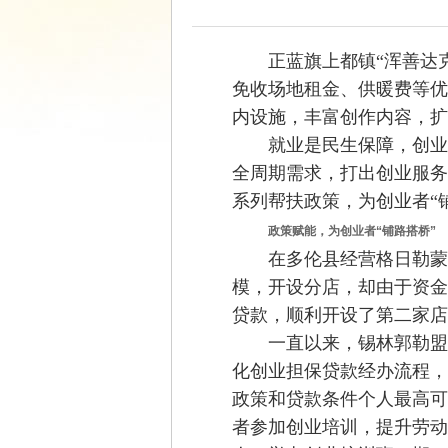
正蓝旗上都镇“浑善达
免收场地租金、供暖费等优
内设施，丰富创作内容，扩
就业是民生保障，创业
全周期需求，打出
创业服务
系列
帮扶政策
，为创业者
“
政策赋能，为创业者“铺路搭桥”
在多伦县经营
格日勒蒙
模
，
开设分店
，
却由于资金
贷款，顺利开设了第二家店
一直以来，锡林郭勒盟
化创业担保贷款经办流程，
政策和贷款条件个人最高可贷
者参加创业培训，提升劳动