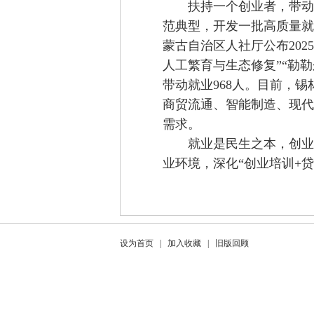
扶持一个创业者，带动
范
典型
，
开发一批高质量就
蒙古自治区人社厅公布202
人工繁育与生态修复”“勒勒
带动就业968人。目前，
商贸流通、智能制造、现代
需求。
就业是民生之本，创业
业环境，
深化
“
创业培训+
设为首页
|
加入收藏
|
旧版回顾