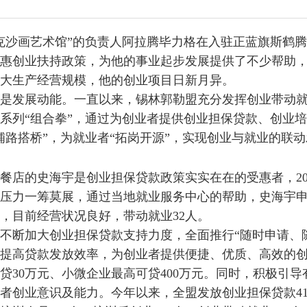
克沙画艺术馆”
的负责人
阿拉腾毕力格
在
入驻
正蓝旗
斯鹤腾
惠
创业扶持
政策
，
为他的事业起步发展提供了不少帮助
大生产经营规模，
他的
创业项目日新月异。
是发展动能。一直以来，
锡林郭勒盟
充分发挥创业带动
系列“
组合拳
”，
通过
为创业者提供创业担保贷款、创业培
铺路搭桥
”
，为就业者
“
拓岗开源
”
，实现创业与就业的
联动
餐
店的
史海宇
是创业担保贷款政策实实在在的受惠者
，2
压力
一筹莫展
，通过
当地
就业服务中心的帮助，史海宇申
，
目前
经营状况良好，带动就业32人。
不断
加大创业担保贷款支持力度，全面推行“随时申请、
提高贷款发放效率
，为创业者提供便捷、优质、高效的
30万元、小微企业最高可贷400万元。
同时，积极
引导
者创业意识及能力。
今年以来，全盟
发放创业担保贷款
4