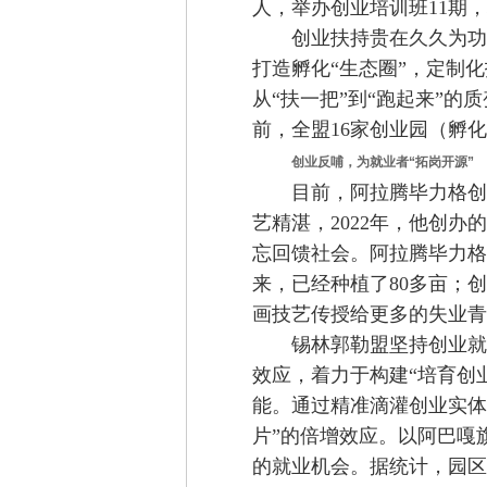
人
，
举办创业培训班11期，
创业扶持贵在久久为功
打造孵化
“
生态圈
”，
定制化
从“扶一把”到“跑起来”的
前，
全盟16家创业园（孵化
创业反哺，
为就业者
“
拓岗开源
”
目前，
阿拉腾毕力格创
艺精湛，2022年，他创办
忘回馈社会
。
阿拉腾毕力格
来，
已经
种植了80多亩；
画技艺传授给更多的失业青
锡林郭勒盟
坚持创业就
效应
，
着力于构建“
培育创
能
。通过精准滴灌
创业实体
片”的倍增效应。
以
阿巴嘎
的
就业机会。据统计，园区