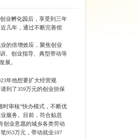
创业孵化园
后，
享受到三年
，
近几年，通过不断完善馆
就业的倍增效应
，
聚焦创业
训、创业指导、典型带动等
发展
。
023年
他
想要扩大经营规
请到了359万元的创业
担保
随时审核”快办模式，不断优
创业服务
。目前，符合贴息
有创业意愿的城乡各类劳动
1
笔
953
万元，带动就业
107