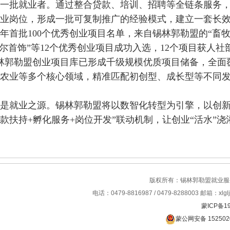
一批就业者
。
通过整合贷款、培训、招聘等全链条服务
业岗位
，
形成一批可复制推广的经验模式
，
建立一套长
5年首批100个优秀创业项目名单，来自锡林郭勒盟的“畜
尔首饰”等12个优秀创业项目成功入选，12个项目获人社
锡林郭勒盟创业项目库已形成千级规模优质项目储备，全面
农业等
多个
核心领域，精准匹配初创型、成长型等不同
是就业之源。
锡林郭勒盟将
以数智化转型为引擎，以创
贷款扶持+孵化服务+岗位开发
”
联动机制，让创业
“
活水
”
浇
版权所有：锡林郭勒盟就业
电话：0479-8816987 / 0479-8288003 邮箱：xlglj
蒙ICP备19
蒙公网安备 152502